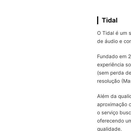
Tidal
O Tidal é um 
de áudio e co
Fundado em 20
experiência so
(sem perda de
resolução (Mas
Além da quali
aproximação c
o serviço busc
oferecendo um
qualidade.