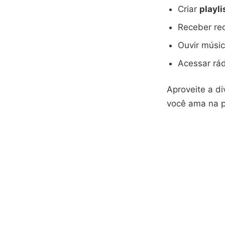
Criar
playl
Receber re
Ouvir músic
Acessar rád
Aproveite a d
você ama na 