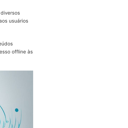
 diversos
aos usuários
teúdos
esso offline às