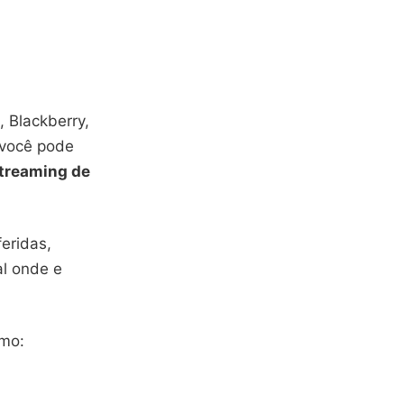
, Blackberry,
 você pode
treaming de
eridas,
al onde e
omo: