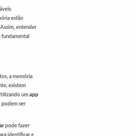
áveis
ória estão
. Assim, entender
é fundamental
tos, a memória
te, existem
Utilizando um
app
ue podem ser
ar
pode fazer
ra identificar e