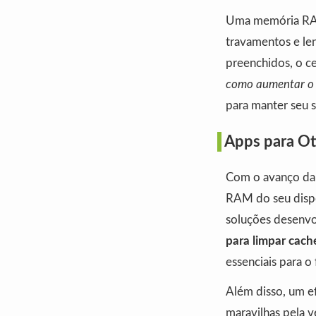
Uma memória RAM
travamentos e le
preenchidos, o ce
como aumentar o 
para manter seu 
Apps para Ot
Com o avanço da 
RAM do seu dispo
soluções desenvo
para limpar cach
essenciais para o
Além disso, um e
maravilhas pela v