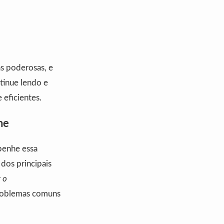
as poderosas, e
tinue lendo e
 eficientes.
ne
penhe essa
dos principais
 o
problemas comuns