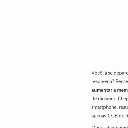
Você já se depar
resolveria? Pens
aumentar a memór
de dinheiro. Cheg
smartphone, resul
apenas 1 GB de 
Quer saber como 