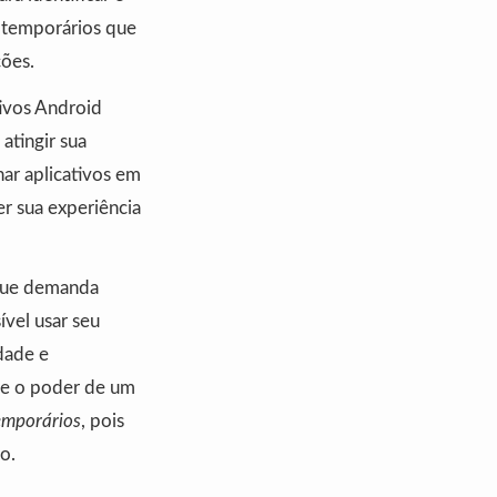
 temporários que
ções.
ivos Android
atingir sua
ar aplicativos em
er sua experiência
 que demanda
ível usar seu
dade e
me o poder de um
emporários
, pois
o.