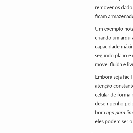
remover os dados
ficam armazenado
Um exemplo notáv
criando um arqui
capacidade máxim
segundo plano e r
móvel fluida e liv
Embora seja fáci
atenção constante
celular de forma 
desempenho pelo
bom
app para lim
eles podem ser os