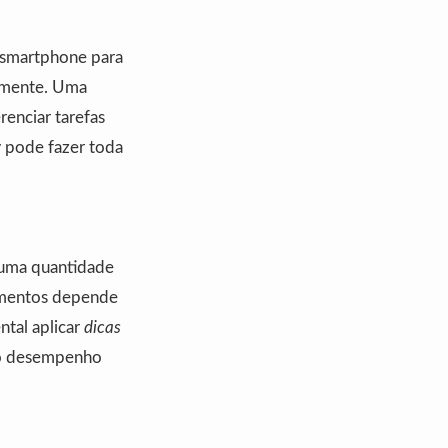
 smartphone para
vamente. Uma
renciar tarefas
r
pode fazer toda
r uma quantidade
vamentos depende
tal aplicar
dicas
r o desempenho