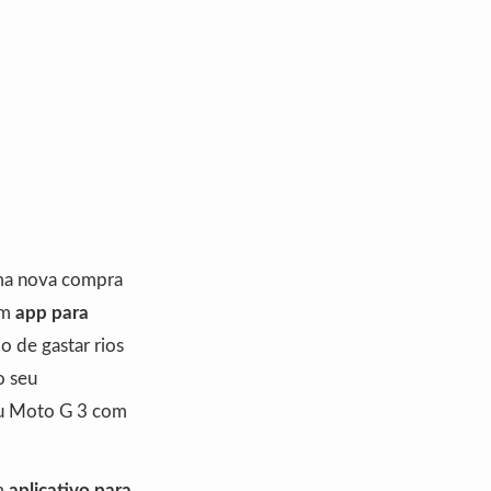
uma nova compra
um
app para
o de gastar rios
o seu
seu Moto G 3 com
um
aplicativo para