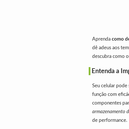
Aprenda
como de
dê adeus aos temp
descubra como oti
Entenda a I
Seu celular pode
função com eficá
componentes par
armazenamento do
de performance.