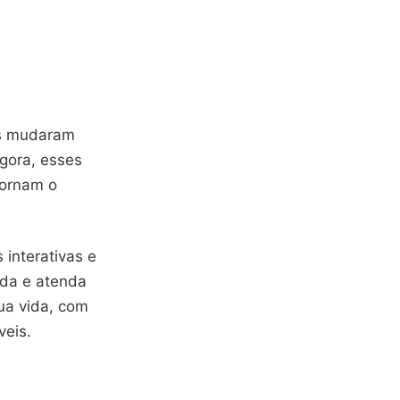
es mudaram
gora, esses
tornam o
interativas e
ada e atenda
ua vida, com
veis.