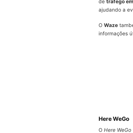
de
tráfego em
ajudando a ev
O
Waze
também
informações út
Here WeGo
O
Here WeGo