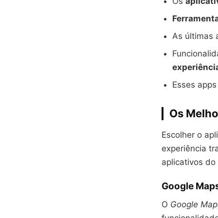
Os
aplicat
Ferramenta
As últimas 
Funcionali
experiênci
Esses apps
Os Melho
Escolher o apl
experiência tr
aplicativos d
Google Map
O
Google Map