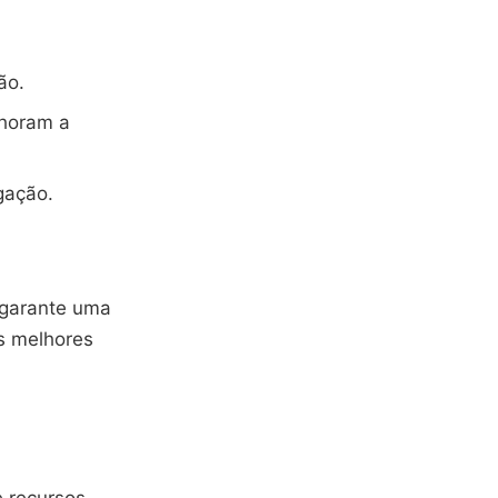
ão.
horam a
gação.
 garante uma
os melhores