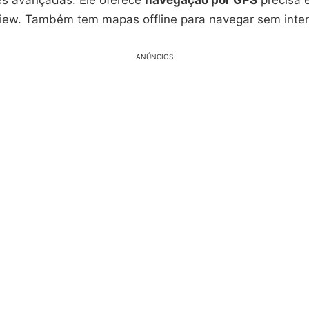
es avançadas. Ele oferece
navegação por GPS
precisa 
iew. Também tem mapas offline para navegar sem inter
ANÚNCIOS