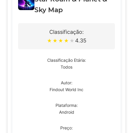
Sky Map
Classificação:
4.35
★
★
★
★
★
Classificação Etária:
Todos
Autor:
Findout World Inc
Plataforma:
Android
Preço: