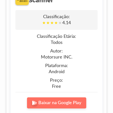
Scanner
Classificação:
4.14
★
★
★
★
★
Classificação Etária:
Todos
Autor:
Motorsure INC.
Plataforma:
Android
Preço:
Free
Baixar na Google Play