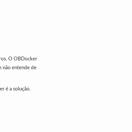
rros. O OBDocker
em não entende de
r é a solução.