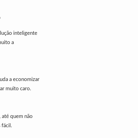
o
ução inteligente
muito a
juda a economizar
ar muito caro.
s, até quem não
fácil.