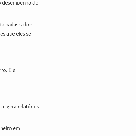
e o desempenho do
talhadas sobre
s que eles se
ro. Ele
o, gera relatórios
nheiro em