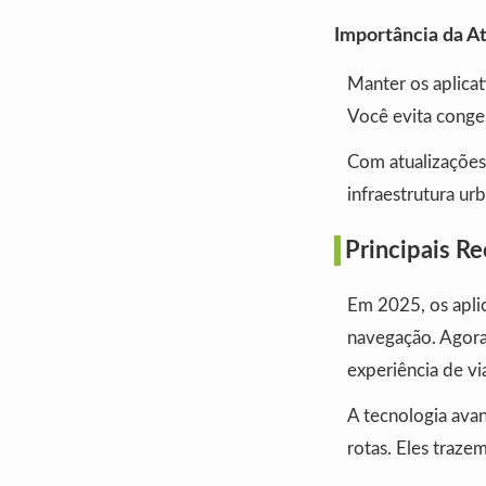
Importância da A
Manter os aplicat
Você evita conge
Com atualizações 
infraestrutura ur
Principais R
Em 2025, os apli
navegação. Agora
experiência de v
A tecnologia ava
rotas. Eles traz