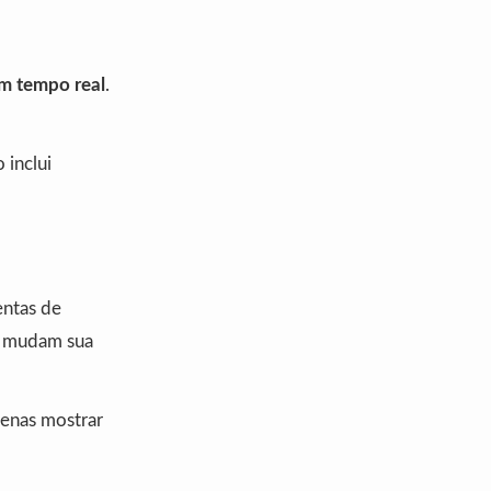
em tempo real
.
 inclui
entas de
e mudam sua
penas mostrar