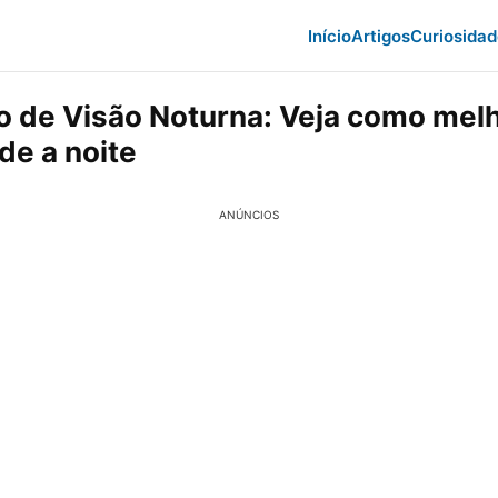
Início
Artigos
Curiosida
vo de Visão Noturna: Veja como melh
ade a noite
ANÚNCIOS