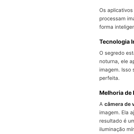
Os aplicativo
processam im
forma intelig
Tecnologia 
O segredo est
noturna, ele a
imagem. Isso 
perfeita.
Melhoria de
A
câmera de 
imagem. Ela a
resultado é u
iluminação mí