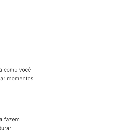
ma como você
urar momentos
a
fazem
turar