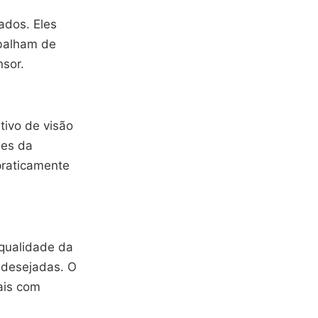
ados. Eles
balham de
nsor.
tivo de visão
hes da
praticamente
 qualidade da
indesejadas. O
ais com