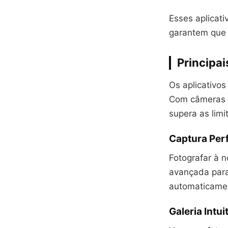
Esses aplicati
garantem que 
Principai
Os aplicativo
Com câmeras d
supera as lim
Captura Per
Fotografar à n
avançada para 
automaticamen
Galeria Intu