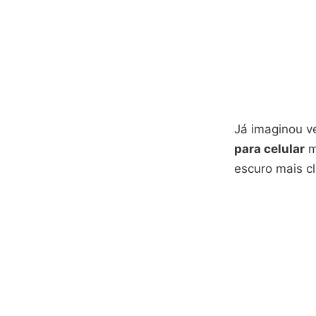
Já imaginou v
para celular
m
escuro mais c