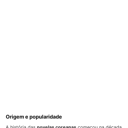
Origem e popularidade
A história das
novelas coreanas
começou na década