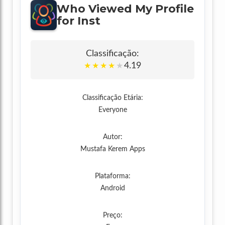
Who Viewed My Profile
for Inst
Classificação:
4.19
★
★
★
★
★
Classificação Etária:
Everyone
Autor:
Mustafa Kerem Apps
Plataforma:
Android
Preço: