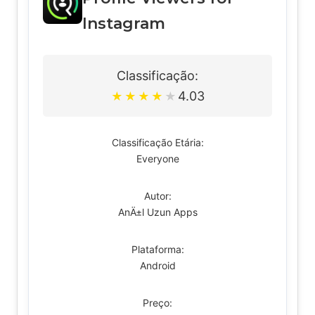
Instagram
Classificação:
4.03
★
★
★
★
★
Classificação Etária:
Everyone
Autor:
AnÄ±l Uzun Apps
Plataforma:
Android
Preço: