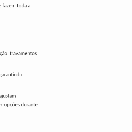
ue fazem toda a
ução, travamentos
garantindo
 ajustam
errupções durante