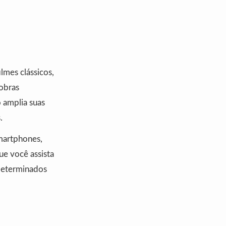
lmes clássicos,
obras
o amplia suas
.
smartphones,
ue você assista
 determinados