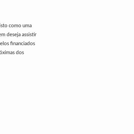
visto como uma
m deseja assistir
elos financiados
róximas dos