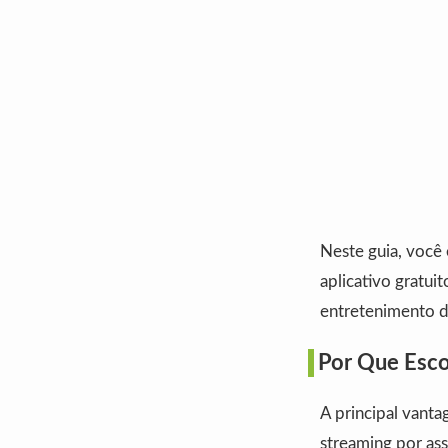
Neste guia, você
aplicativo gratu
entretenimento di
Por Que Escol
A principal vant
streaming por as