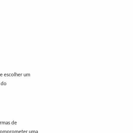
de escolher um
 do
ormas de
 comprometer uma