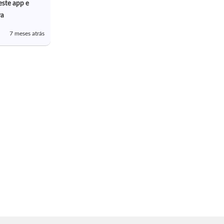
este app e
va
7 meses atrás