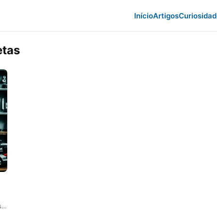
Início
Artigos
Curiosida
etas
os…