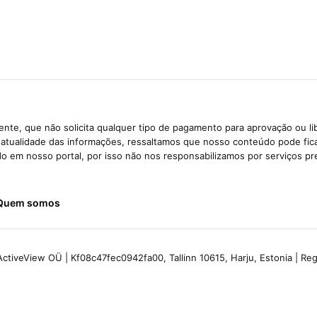
nte, que não solicita qualquer tipo de pagamento para aprovação ou li
e atualidade das informações, ressaltamos que nosso conteúdo pode fi
ido em nosso portal, por isso não nos responsabilizamos por serviços pr
Quem somos
ctiveView OÜ | Kf08c47fec0942fa00, Tallinn 10615, Harju, Estonia | R