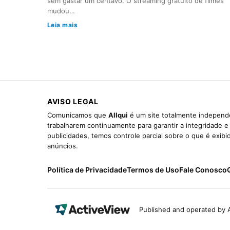
sem gastar um centavo. O streaming gratuito de filmes
mudou…
Leia mais
AVISO LEGAL
Comunicamos que
Allqui
é um site totalmente independe
trabalharem continuamente para garantir a integridade 
publicidades, temos controle parcial sobre o que é exib
anúncios.
Política de Privacidade
Termos de Uso
Fale Conosco
Published and operated by A