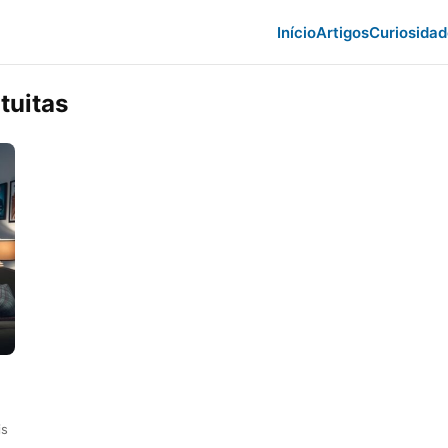
Início
Artigos
Curiosida
tuitas
is