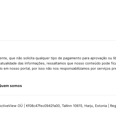
nte, que não solicita qualquer tipo de pagamento para aprovação ou li
e atualidade das informações, ressaltamos que nosso conteúdo pode fi
ido em nosso portal, por isso não nos responsabilizamos por serviços pr
Quem somos
ctiveView OÜ | Kf08c47fec0942fa00, Tallinn 10615, Harju, Estonia | R