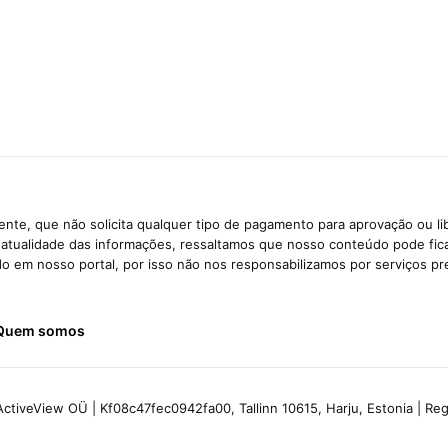
nte, que não solicita qualquer tipo de pagamento para aprovação ou li
e atualidade das informações, ressaltamos que nosso conteúdo pode fi
ido em nosso portal, por isso não nos responsabilizamos por serviços pr
Quem somos
ctiveView OÜ | Kf08c47fec0942fa00, Tallinn 10615, Harju, Estonia | R