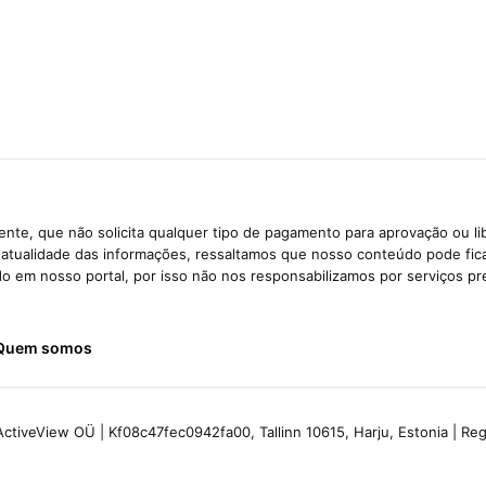
nte, que não solicita qualquer tipo de pagamento para aprovação ou li
e atualidade das informações, ressaltamos que nosso conteúdo pode fi
ido em nosso portal, por isso não nos responsabilizamos por serviços pr
Quem somos
ctiveView OÜ | Kf08c47fec0942fa00, Tallinn 10615, Harju, Estonia | R