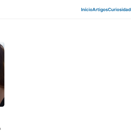
Início
Artigos
Curiosida
a