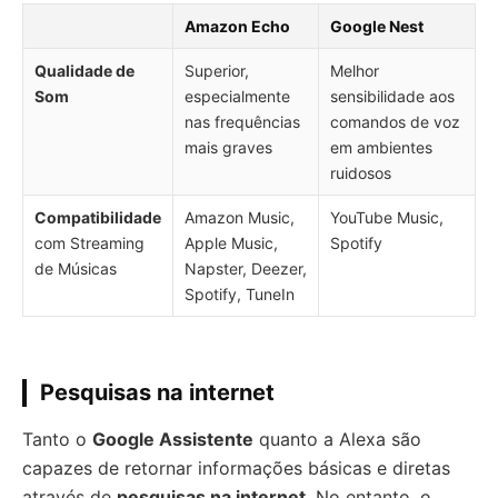
Amazon Echo
Google Nest
Qualidade de
Superior,
Melhor
Som
especialmente
sensibilidade aos
nas frequências
comandos de voz
mais graves
em ambientes
ruidosos
Compatibilidade
Amazon Music,
YouTube Music,
com Streaming
Apple Music,
Spotify
de Músicas
Napster, Deezer,
Spotify, TuneIn
Pesquisas na internet
Tanto o
Google Assistente
quanto a Alexa são
capazes de retornar informações básicas e diretas
através de
pesquisas na internet
. No entanto, o